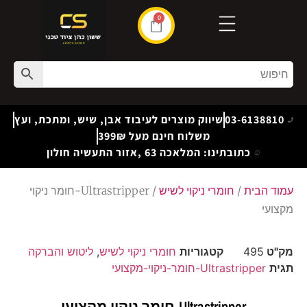
0
03-6138810
שיווק מוצרים לעיבוד אבן, שיש, ומתכת, ועץ
משלוח חינם מעל 399₪
כתובתינו: המלאכה 63 ,אזור התעשיה חולון
עמוד הבית
/
חומרי ניקוי לשיש
/ Ultrastripper-חומר ניקוי
מקצועי
מק"ט
495
קטגוריות
חומרי ניקוי לשיש
,
ליטוש והברקה
תגית
Ultrastripper-חומר-ניקוי-מקצועי
Ultrastripper-חומר ניקוי מקצועי