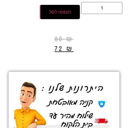
הוספה לסל
80
₪
72
₪