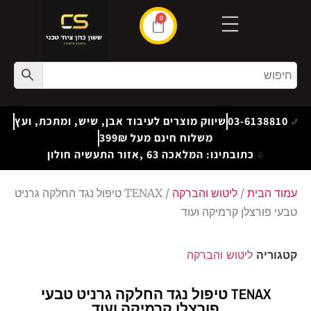
0
03-6138810
שיווק מוצרים לעיבוד אבן, שיש, ומתכת, ועץ
משלוח חינם מעל 399₪
כתובתינו: המלאכה 63 ,אזור התעשיה חולון
עמוד הבית
/
ליטוש והברקה
/ TENAX טיפול נגד החלקה גרניט
טבעי פורצלן קרמיקה ועוד
קטגוריה
ליטוש והברקה
TENAX טיפול נגד החלקה גרניט טבעי
פורצלן קרמיקה ועוד