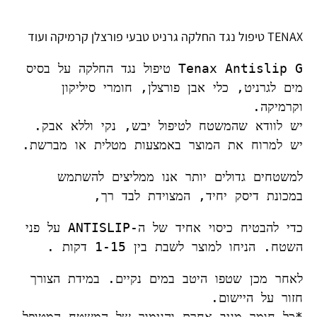
TENAX טיפול נגד החלקה גרניט טבעי פורצלן קרמיקה ועוד
Tenax Antislip G טיפול נגד החלקה על בסיס 
מים לגרניט, כלי אבן פורצלן, חומרי סיליקון 
וקרמיקה.
יש לוודא שהמשטח לטיפול יבש, נקי וללא אבק. 
יש למרוח את המוצר באמצעות מטלית או מברשת. 
למשטחים גדולים יותר אנו ממליצים להשתמש 
במכונת דיסק יחיד, המצוידת לבד רך, 
כדי להבטיח כיסוי אחיד של ה-ANTISLIP על פני 
השטח. הניחו למוצר לשבת בין 1-15 דקות .
לאחר מכן שטפו היטב במים נקיים. במידת הצורך 
*כל חומר מגיב אחרת והגימור של המשטח המטופל 