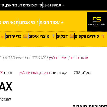
03-6138810
שיווק מוצרים לעיבוד אבן, שי
עמוד הבית
מי אנחנו
תנאי השימ
סילרים ווקסים
דבקים
מוצרי איטום
כלי יהלום
עמוד הבית
/
מוצרים לעץ
/ TENAX-דבק שיש 6.230 ק”ג
מק"ט
793
קטגוריות
דבקים
,
מוצרים לעץ
תגית
TENAX
TENAX-דבק
להגדלה 
קטגוריות מוצרים