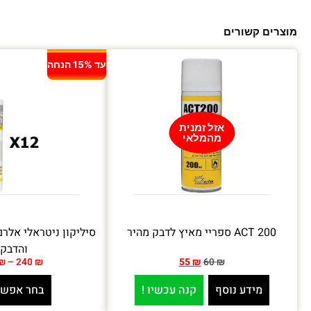
מוצרים קשורים
עד 15% הנחה
אזל זמנית
מהמלאי
ACT 200 ספריי מאיץ לדבק מהיר
סיליקון ניטראלי אלרם
והדבק
₪
–
240
₪
55
₪
60
₪
מידע נוסף
קנה עכשיו !
בחר אפשר