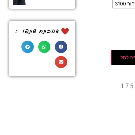
ר 3100
ה לסל
17