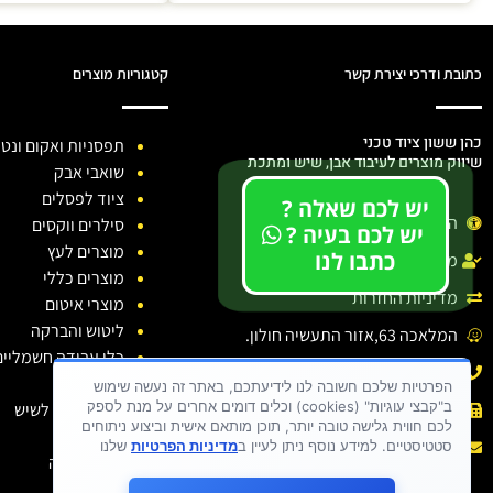
כתובת ודרכי יצירת קשר
קטגוריות מוצרים
כהן ששון ציוד טכני
תפסניות ואקום ונטו
שיווק מוצרים לעיבוד אבן, שיש ומתכת
שואבי אבק
ציוד לפסלים
יש לכם שאלה ?
הצהרת נגישות
סילרים ווקסים
יש לכם בעיה ?
מוצרים לעץ
כתבו לנו
מדיניות הפרטיות
מוצרים כללי
מדיניות החזרות
מוצרי איטום
ליטוש והברקה
המלאכה 63,אזור התעשיה חולון.
כלי עבודה חשמליים
טלפון: 03-6138810
כלי יהלום
הפרטיות שלכם חשובה לנו לידיעתכם, באתר זה נעשה שימוש
ב"קבצי עוגיות" (cookies) וכלים דומים אחרים על מנת לספק
חומרי ניקוי לשיש
פקס : 03-6138810
לכם חווית גלישה טובה יותר, תוכן מותאם אישית וביצוע ניתוחים
דבקים
אימייל :
sason.cohen26@gmail.com
סטטיסטיים. למידע נוסף ניתן לעיין ב
מדיניות הפרטיות
שלנו
בגדי עבודה