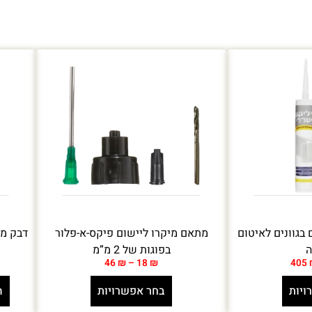
 בגוונים לאיטום
מתאם מיקרו ליישום פיקס-א-פלור
דבק מהיר
ה
בפוגות של 2 מ”מ
46
₪
–
18
₪
405
ויות
בחר אפשרויות
ה