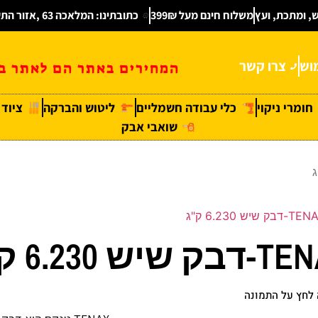
ש, ומתכת, ועץ
משלוח חינם מעל 399₪
כתובתינו: המלאכה 63 ,אזור התעשיה חולון
וש
צרו קשר
המחירים באתר הם לאתר בל
חומרי ניקוי
כלי עבודה חשמליים
ליטוש והברקה
ציוד
שואבי אבק
-דבק שיש 6.230 ק"ג
 שיש 6.230 ק”ג
לחץ על התמונה