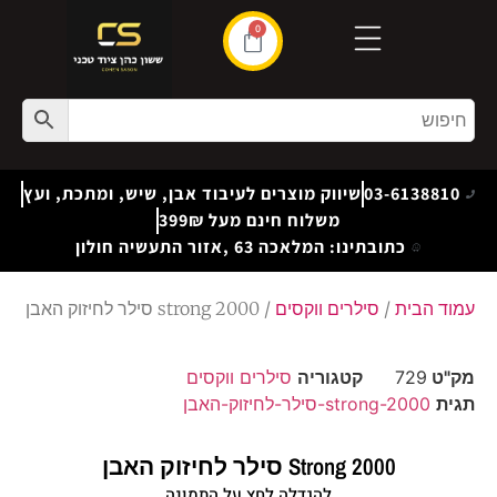
0
03-6138810
שיווק מוצרים לעיבוד אבן, שיש, ומתכת, ועץ
משלוח חינם מעל 399₪
כתובתינו: המלאכה 63 ,אזור התעשיה חולון
עמוד הבית
/
סילרים ווקסים
/ strong 2000 סילר לחיזוק האבן
מק"ט
729
קטגוריה
סילרים ווקסים
תגית
strong-2000-סילר-לחיזוק-האבן
Strong 2000 סילר לחיזוק האבן
להגדלה לחץ על התמונה