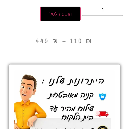
הוספה לסל
449
₪
–
110
₪