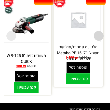
מלטשת פחחים/פולישר
חשמלי “7 Metabo PE 15-
משחזת זוית “5 W 9-125
1,499
₪
1,650
₪
20 RT 1500W
QUICK
388
₪
460
₪
הוספה לסל
הוספה לסל
קנה עכשיו !
קנה עכשיו !
כתובת ודרכי יצירת קשר