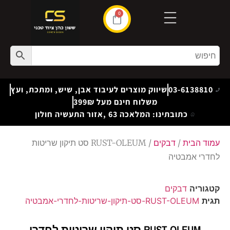
0
03-6138810
שיווק מוצרים לעיבוד אבן, שיש, ומתכת, ועץ
משלוח חינם מעל 399₪
כתובתינו: המלאכה 63 ,אזור התעשיה חולון
עמוד הבית
/
דבקים
/ RUST-OLEUM סט תיקון שריטות
לחדרי אמבטיה
קטגוריה
דבקים
תגית
RUST-OLEUM-סט-תיקון-שריטות-לחדרי-אמבטיה
RUST-OLEUM סט תיקון שריטות לחדרי