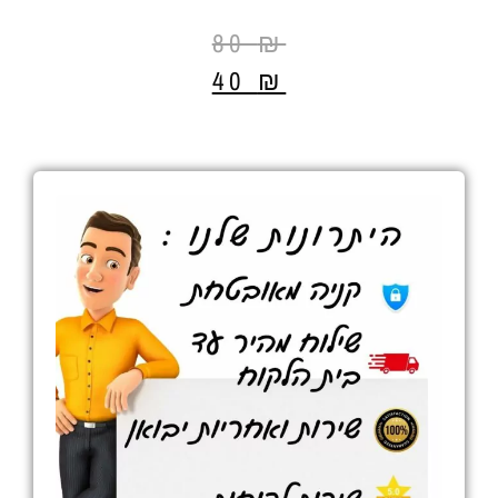
80
₪
40
₪