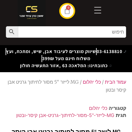
0
03-6138810
שיווק מוצרים לעיבוד אבן, שיש, ומתכת, ועץ
משלוח חינם מעל 399₪
כתובתינו: המלאכה 63 ,אזור התעשיה חולון
עמוד הבית
/
כלי יהלום
/ MG לייזר “5 מסור לחיתוך גרניט אבן
קיסר ובטון
קטגוריה
כלי יהלום
תגית
MG-לייזר-"5-מסור-לחיתוך-גרניט-אבן קיסר-ובטון
MG לייזר “5 מסור לחיתוך גרניט אבן קיסר