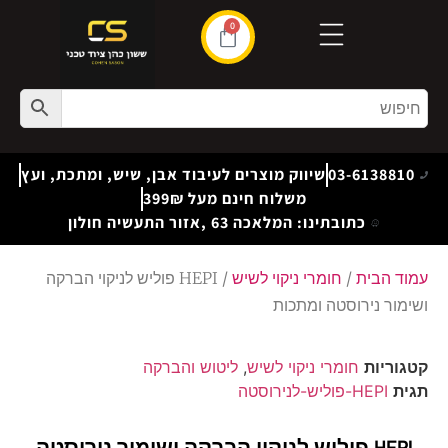
0
03-6138810
שיווק מוצרים לעיבוד אבן, שיש, ומתכת, ועץ
משלוח חינם מעל 399₪
כתובתינו: המלאכה 63 ,אזור התעשיה חולון
עמוד הבית
/
חומרי ניקוי לשיש
/ HEPI פוליש לניקוי הברקה
ושימור נירוסטה ומתכות
קטגוריות
חומרי ניקוי לשיש
,
ליטוש והברקה
תגית
HEPI-פוליש-לנירוסטה
HEPI פוליש לניקוי הברקה ושימור נירוסטה