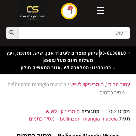
0
03-6138810
שיווק מוצרים לעיבוד אבן, שיש, ומתכת, ועץ
משלוח חינם מעל 399₪
כתובתינו: המלאכה 63 ,אזור התעשיה חולון
עמוד הבית
/
חומרי ניקוי לשיש
/ bellinzoni mangia maccia
– מסיר כתמים
מק"ט
752
קטגוריה
חומרי ניקוי לשיש
תגית
bellinzoni mangia maccia - מסיר כתמים
Bellinzoni Mangia Maccia – מסיר כתמים