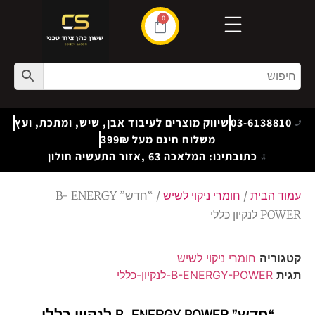
0
03-6138810
שיווק מוצרים לעיבוד אבן, שיש, ומתכת, ועץ
משלוח חינם מעל 399₪
כתובתינו: המלאכה 63 ,אזור התעשיה חולון
עמוד הבית
/
חומרי ניקוי לשיש
/ “חדש” B- ENERGY
POWER לנקיון כללי
קטגוריה
חומרי ניקוי לשיש
תגית
B-ENERGY-POWER-לנקיון-כללי
“חדש” B- ENERGY POWER לנקיון כללי