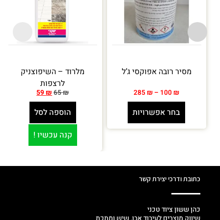
מסיר רובה אפוקסי ג’ל
מלרוד – השיפוצניק
לרצפות
59
₪
65
₪
285
₪
–
100
₪
בחר אפשרויות
הוספה לסל
קנה עכשיו !
כתובת ודרכי יצירת קשר
כהן ששון ציוד טכני
שיווק מוצרים לעיבוד אבן, שיש ומתכת