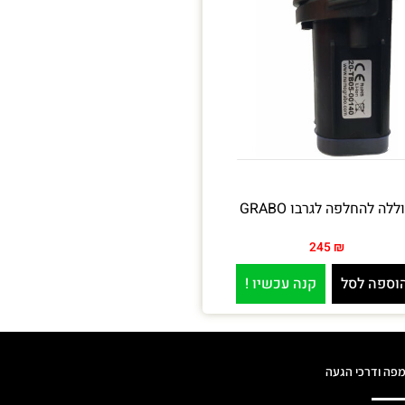
ללה להחלפה לגרבו GRABO
245
₪
וספה לסל
קנה עכשיו !
פה ודרכי הגעה