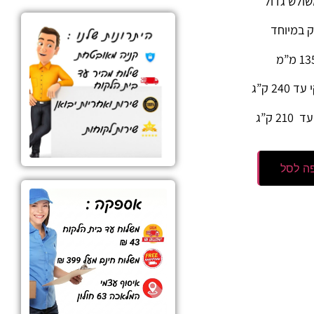
שולש גדול
ק במיוחד
2 ק”ג
 ק”ג
ה לסל