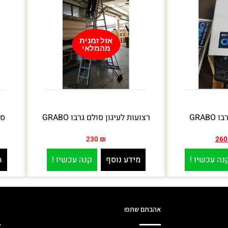
אזל זמנית
מהמלאי
GRAB
רצועות לעיגון סולם גרבו GRABO
סו
230
₪
26
נה עכשיו !
מידע נוסף
קנה עכשיו !
ה
אהבתם שתפו
מ