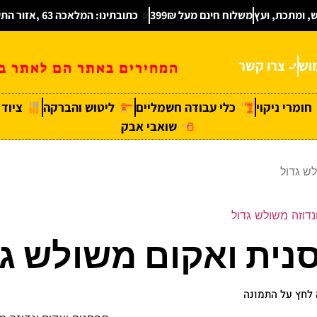
ש, ומתכת, ועץ
משלוח חינם מעל 399₪
כתובתינו: המלאכה 63 ,אזור התעשיה חולון
וש
צרו קשר
המחירים באתר הם לאתר בל
חומרי ניקוי
כלי עבודה חשמליים
ליטוש והברקה
ציוד
שואבי אבק
ש גדול
נדוזה משולש גדול
נית ואקום משולש גד
לחץ על התמונה