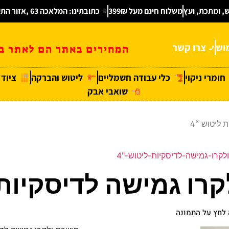
ש, ומתכת, ועץ
משלוח חינם מעל 399₪
כתובתינו: המלאכה 63 ,אזור התעשיה חולון
וש
צרו קשר
המחירים באתר הם לאתר בל
חומרי ניקוי
כלי עבודה חשמליים
ליטוש והברקה
ציוד
שואבי אבק
 ליטוש “4
קרו-גמישה-לדיסקיות-ליטוש-"4
רו גמישה לדיסקיות ל
לחץ על התמונה