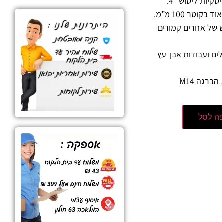
קיות ליטוש “4.
וטר 100 מ”מ.
של אזורים קמורים
ם ועבודות אבן ועץ
ברגה M14
ה לסל