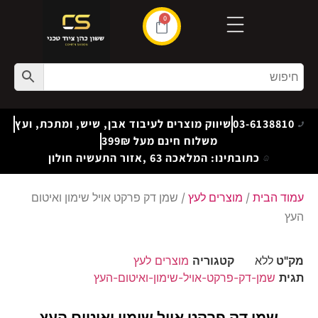
0
03-6138810
שיווק מוצרים לעיבוד אבן, שיש, ומתכת, ועץ
משלוח חינם מעל 399₪
כתובתינו: המלאכה 63 ,אזור התעשיה חולון
עמוד הבית
/
מוצרים לעץ
/ שמן דק פרקט אויל שימון ואיטום
העץ
מק"ט
ללא
קטגוריה
מוצרים לעץ
תגית
שמן-דק-פרקט-אויל-שימון-ואיטום-העץ
שמן דק פרקט אויל שימון ואיטום העץ