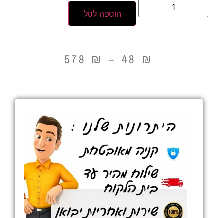
הוספה לסל
578
₪
–
48
₪