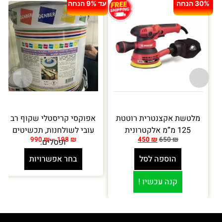
30% הנחה
עד 9% הנחה
מלטשת אקצנטרית רוטטת
אפוקסי קריסטלי שקוף רב
125 מ”מ אלקטרונית
עובי לשולחנות, תכשיטים
990
₪
–
198
₪
450
₪
650
₪
ופסלים.
הוספה לסל
בחר אפשרויות
קנה עכשיו !