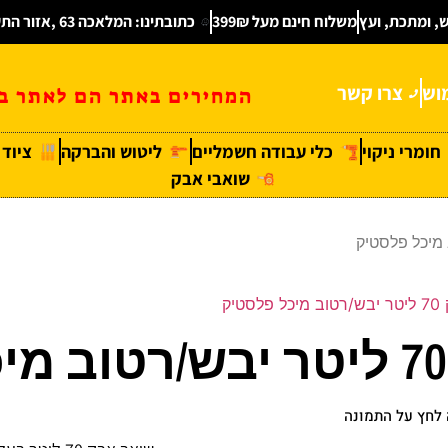
ש, ומתכת, ועץ
משלוח חינם מעל 399₪
כתובתינו: המלאכה 63 ,אזור התעשיה חולון
וש
צרו קשר
המחירים באתר הם לאתר בל
חומרי ניקוי
כלי עבודה חשמליים
ליטוש והברקה
ציוד
שואבי אבק
טיק
לחץ על התמונה