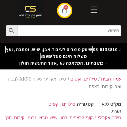
0
03-6138810
שיווק מוצרים לעיבוד אבן, שיש, ומתכת, ועץ
משלוח חינם מעל 399₪
כתובתינו: המלאכה 63 ,אזור התעשיה חולון
עמוד הבית
/
סילרים ווקסים
/ סילר אקרילי שקוף XK90 לבטון
ואבן קירות ורצפה
מק"ט
ללא
קטגוריה
סילרים ווקסים
תגית
סילר-אקרילי-שקוף-לרצפות-בטון-שיש-טרצו-גרניט-קירות-חוץ