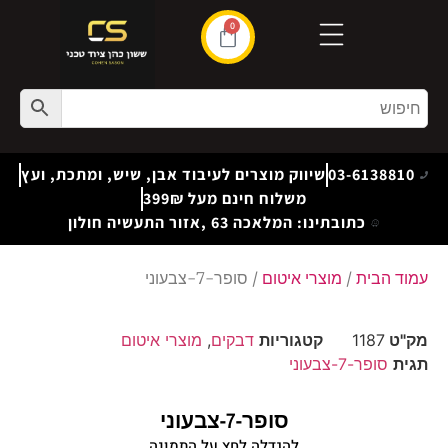
0
03-6138810
שיווק מוצרים לעיבוד אבן, שיש, ומתכת, ועץ
משלוח חינם מעל 399₪
כתובתינו: המלאכה 63 ,אזור התעשיה חולון
עמוד הבית
/
מוצרי איטום
/ סופר-7-צבעוני
מק"ט
1187
קטגוריות
דבקים
,
מוצרי איטום
תגית
סופר-7-צבעוני
סופר-7-צבעוני
להגדלה לחץ על התמונה