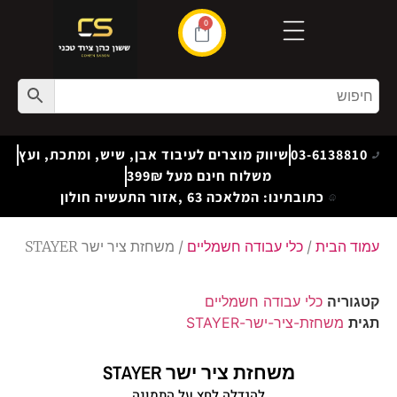
0
03-6138810
שיווק מוצרים לעיבוד אבן, שיש, ומתכת, ועץ
משלוח חינם מעל 399₪
כתובתינו: המלאכה 63 ,אזור התעשיה חולון
עמוד הבית
/
כלי עבודה חשמליים
/ משחזת ציר ישר STAYER
קטגוריה
כלי עבודה חשמליים
תגית
משחזת-ציר-ישר-STAYER
משחזת ציר ישר STAYER
להגדלה לחץ על התמונה