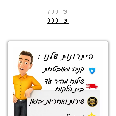
790
₪
600
₪