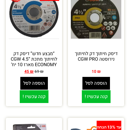
דיסק חיתוך דק לחיתוך
“מבצע חדש” דיסק דק
נירוסטה CGW PRO
לחיתוך מתכת “4.5 CGW
ECONOMY מארז 10 יח’
45
₪
69
₪
10
₪
הוספה לסל
הוספה לסל
קנה עכשיו !
קנה עכשיו !
עד 13% הנחה