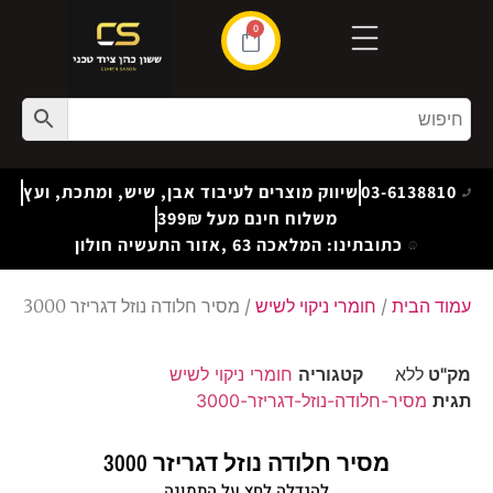
0
03-6138810
שיווק מוצרים לעיבוד אבן, שיש, ומתכת, ועץ
משלוח חינם מעל 399₪
כתובתינו: המלאכה 63 ,אזור התעשיה חולון
עמוד הבית
/
חומרי ניקוי לשיש
/ מסיר חלודה נוזל דגריזר 3000
מק"ט
ללא
קטגוריה
חומרי ניקוי לשיש
תגית
מסיר-חלודה-נוזל-דגריזר-3000
מסיר חלודה נוזל דגריזר 3000
להגדלה לחץ על התמונה