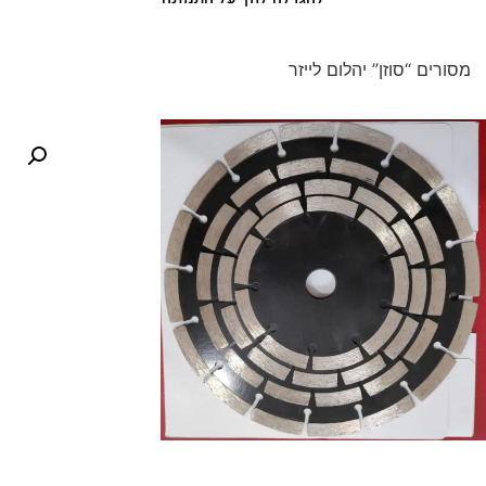
מסורים “סוזן” יהלום לייזר