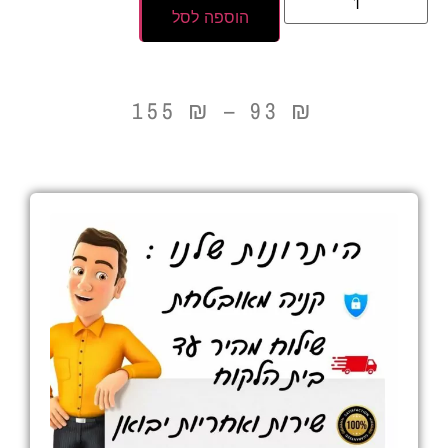
הוספה לסל
155
₪
–
93
₪