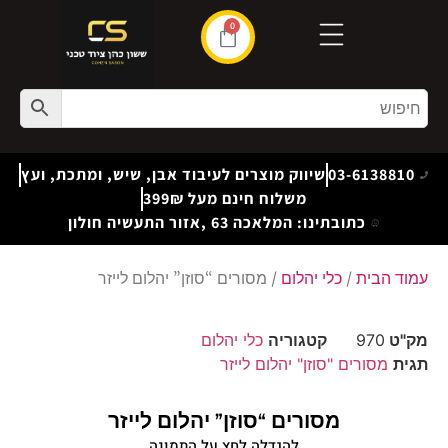
0
03-6138810
שיווק מוצרים לעיבוד אבן, שיש, ומתכת, ועץ
משלוח חינם מעל 399₪
כתובתינו: המלאכה 63 ,אזור התעשיה חולון
עמוד הבית
/
כלי יהלום
/ מסורים “סוזן” יהלום לייזר
מק"ט
970
קטגוריה
כלי יהלום
תגית
מסורים "סוזן" יהלום לייזר
מסורים “סוזן” יהלום לייזר
להגדלה לחץ על התמונה