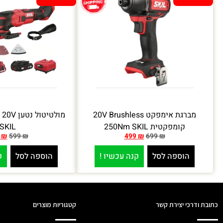
מברגת אימפקט 20V Brushless
מו
קומפקטית 250Nm SKIL
SKIL
9
₪
599
₪
499
₪
699
₪
הוספה לסל
קנה עכשיו !
הוספה לסל
ק
כתובת ודרכי יצירת קשר
קטגוריות מוצרים