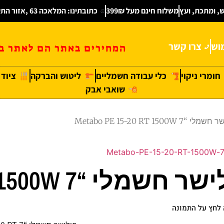
ש, ומתכת, ועץ
משלוח חינם מעל 399₪
כתובתינו: המלאכה 63 ,אזור התעשיה חולון
וש
צרו קשר
המחירים באתר הם לאתר בל
חומרי ניקוי
כלי עבודה חשמליים
ליטוש והברקה
ציוד
שואבי אבק
Metabo PE 15-20 RT
Metabo PE 15-20 RT 15
לחץ על התמונה