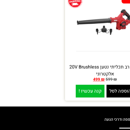
מפוח רב תכליתי נטען 20V Brushless
אלקטרוני
499
₪
599
₪
וספה לסל
קנה עכשיו !
פה ודרכי הגעה