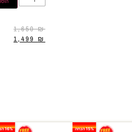
הוספ
1,650
₪
1,499
₪
15% הנחה
16% הנחה