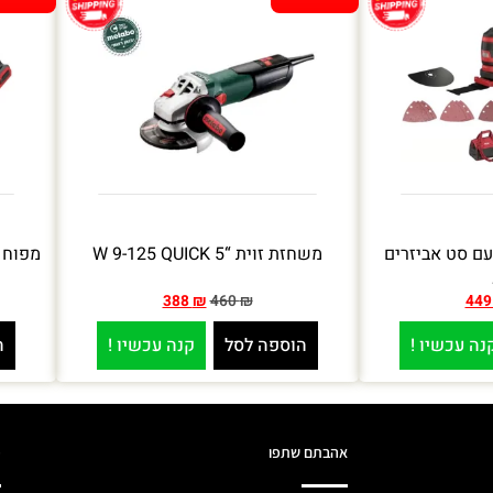
לטיטול נטען 20V עם סט אביזרים
משחזת זוית “5 W 9-125 QUICK
388
₪
460
₪
44
נה עכשיו !
הוספה לסל
קנה עכשיו !
ה
אהבתם שתפו
מ