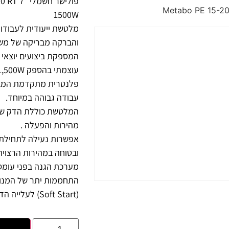
פולישר ח
1500W
מלטשת ייעודית לעבודות
והברקה מבריקה של משט
המספקת ביצועים יוצאי 
פלנטרית מתקדמת המב
עבודה גבוהה במיוחד.
המלטשת כוללת הדק שלי
מהירות והפעלה .
אפשרות נעילה לתחילת
ובטוחה במהירות הרצויה
מערכת הגנה בפני עומס
התחממות יתר של המנו
(Soft Start) לעלייה הדרגתית במהירות.