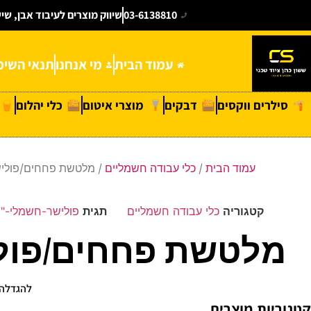
03-6138810
שיווק מוצרים לעיבוד אבן, שי
עמוד הבית
מי אנחנו
תנאי השימ
סילרים ווקסים
דבקים
מוצרי איטום
כלי יהלום
עמוד הבית
/
כלי עבודה חשמליים
/ מלטשת פחחים/פולישר חשמלי “7  1500W
קטגוריה
כלי עבודה חשמליים
תגית
פולישר-חשמלי-"7-Metabo-PE-15-20-RT-1500W
מלטשת פחחים/פולישר חשמלי “7 00W
להגדלה 
קטגוריות מוצרים