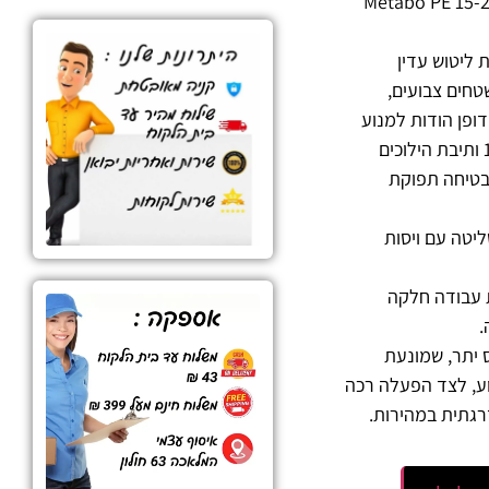
שמלי “7 Metabo PE 15-20 RT
 ליטוש עדין
חים צבועים,
דופן הודות למנוע
עוצמתי בהספק 1,500W ותיבת הילוכים
טיחה תפוקת
טה עם ויסות
 עבודה חלקה
.
 יתר, שמונעת
ע, לצד הפעלה רכה