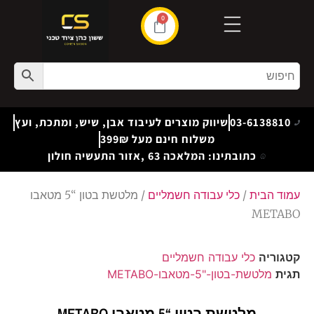
0
03-6138810
שיווק מוצרים לעיבוד אבן, שיש, ומתכת, ועץ
משלוח חינם מעל 399₪
כתובתינו: המלאכה 63 ,אזור התעשיה חולון
עמוד הבית
/
כלי עבודה חשמליים
/ מלטשת בטון “5 מטאבו
METABO
קטגוריה
כלי עבודה חשמליים
תגית
מלטשת-בטון-"5-מטאבו-METABO
מלטשת בטון “5 מטאבו METABO