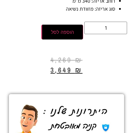
רוחב אריזה:
340 מ”מ
סוג אריזה:
מזוודת נשיאה
הוספה לסל
4,269
₪
3,649
₪