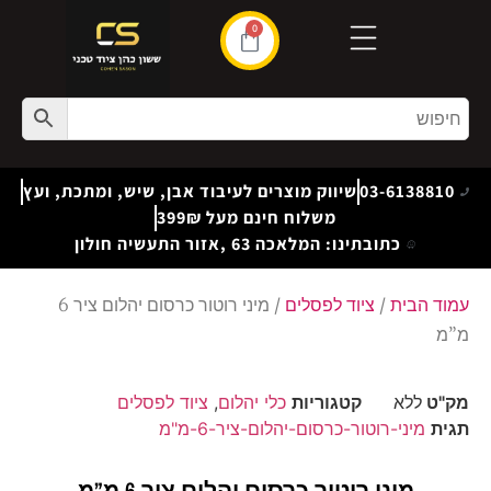
0
03-6138810
שיווק מוצרים לעיבוד אבן, שיש, ומתכת, ועץ
משלוח חינם מעל 399₪
כתובתינו: המלאכה 63 ,אזור התעשיה חולון
עמוד הבית
/
ציוד לפסלים
/ מיני רוטור כרסום יהלום ציר 6
מ”מ
מק"ט
ללא
קטגוריות
כלי יהלום
,
ציוד לפסלים
תגית
מיני-רוטור-כרסום-יהלום-ציר-6-מ"מ
מיני רוטור כרסום יהלום ציר 6 מ”מ