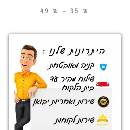
49
₪
–
35
₪