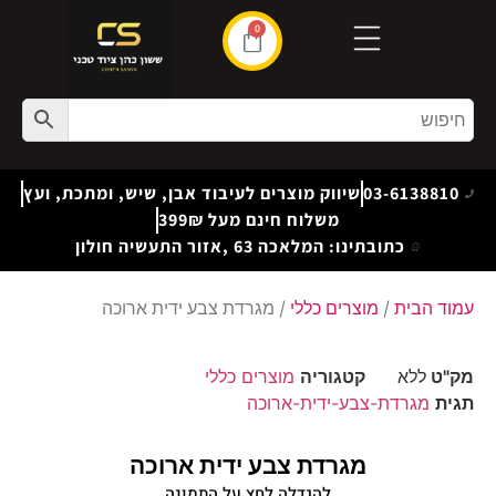
0
03-6138810
שיווק מוצרים לעיבוד אבן, שיש, ומתכת, ועץ
משלוח חינם מעל 399₪
כתובתינו: המלאכה 63 ,אזור התעשיה חולון
עמוד הבית
/
מוצרים כללי
/ מגרדת צבע ידית ארוכה
מק"ט
ללא
קטגוריה
מוצרים כללי
תגית
מגרדת-צבע-ידית-ארוכה
מגרדת צבע ידית ארוכה
להגדלה לחץ על התמונה