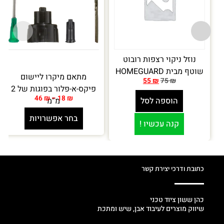
נוזל ניקוי רצפות רובוט
שוטף מבית HOMEGUARD
מתאם מיקרו ליישום
55
₪
75
₪
פיקס-א-פלור בפוגות של 2
46
₪
–
18
₪
הוספה לסל
מ”מ
בחר אפשרויות
קנה עכשיו !
כתובת ודרכי יצירת קשר
כהן ששון ציוד טכני
שיווק מוצרים לעיבוד אבן, שיש ומתכת