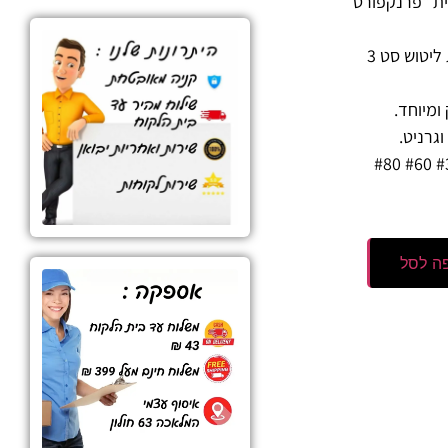
ת “פרנקפורט”
להרכבה על ראש מכונת ליטוש סט 3
ומיוחד.
גרניט.
מגיע בגרעינים : #24 #36 #60 #80
ה לסל