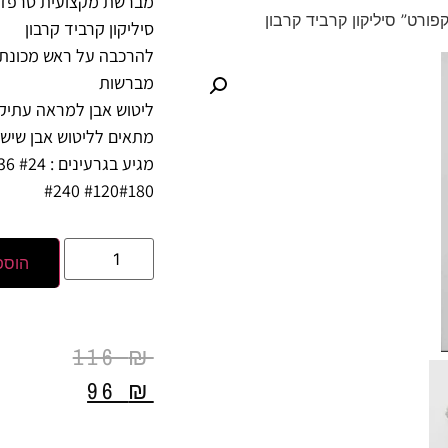
מברשת מקצועית טרפזי
רט” סיליקון קרביד קרבון
סיליקון קרביד קרבון
מברשות
ליטוש אבן למראה עתיק 
מתאים לליטוש אבן שיש ו
#120#180 #240
הוספ
116
₪
96
₪