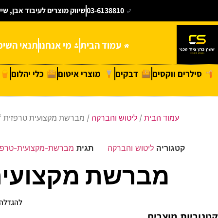
03-6138810
שיווק מוצרים לעיבוד אבן, שי
עמוד הבית
מי אנחנו
תנאי השימ
סילרים ווקסים
דבקים
מוצרי איטום
כלי יהלום
עמוד הבית
/
ליטוש והברקה
/ מברשת מקצועית טרפזית “פ
קטגוריה
ליטוש והברקה
תגית
מברשת-מקצועית-טרפזית
מברשת מקצועית 
להגדלה 
קטגוריות מוצרים