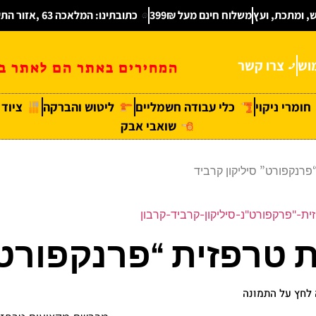
ש, ומתכת, ועץ
משלוח חינם מעל 399₪
כתובתינו: המלאכה 63 ,אזור התעשיה חולון
וש
צרו קשר
המחירים באתר הם לאתר בל
חומרי ניקוי
כלי עבודה חשמליים
ליטוש והברקה
ציוד
שואבי אבק
רנקפורט” סיליקון קרביד
-"פרקפורט"נ-סיליקון-קרביד-קרבון
טרפזית “פרנקפורט” 
לחץ על התמונה