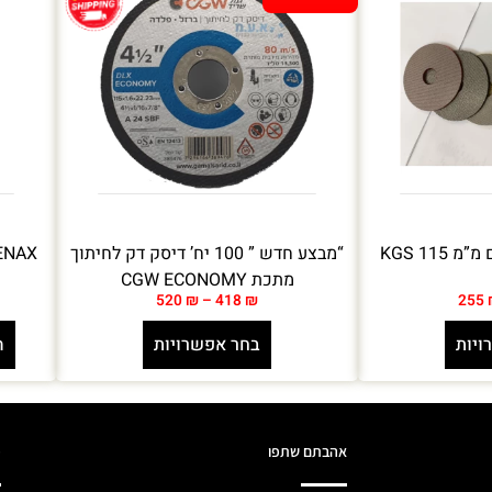
115 KGS
“מבצע חדש ” 100 יח’ דיסק דק לחיתוך
מתכת CGW ECONOMY
520
₪
–
418
₪
255
ויות
בחר אפשרויות
ה
אהבתם שתפו
מ