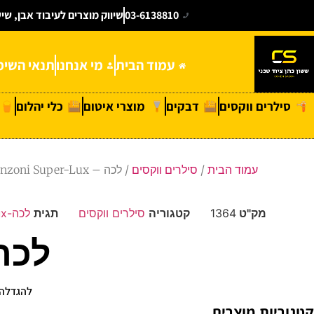
03-6138810
שיווק מוצרים לעיבוד אבן, שי
עמוד הבית
מי אנחנו
תנאי השימ
סילרים ווקסים
דבקים
מוצרי איטום
כלי יהלום
עמוד הבית
/
סילרים ווקסים
/ לכה – E3 Bellinzoni Super-Lux
מק"ט
1364
קטגוריה
סילרים ווקסים
תגית
לכה-E3-Bellinzoni-Super-Lux
לכה –  Super-Lux
להגדלה 
קטגוריות מוצרים