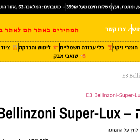
ש, ומתכת, ועץ
משלוח חינם מעל 399₪
כתובתינו: המלאכה 63 ,אזור התעשיה חולון
וש
צרו קשר
המחירים באתר הם לאתר בל
חומרי ניקוי
כלי עבודה חשמליים
ליטוש והברקה
ציוד
שואבי אבק
E3 Bellinzoni
לחץ על התמונה