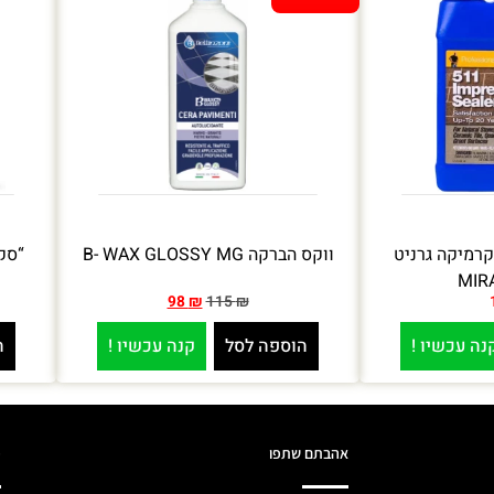
רמיקה גרניט
ווקס הברקה B- WAX GLOSSY MG
“סק
MIR
98
₪
115
₪
נה עכשיו !
הוספה לסל
קנה עכשיו !
ה
אהבתם שתפו
מ