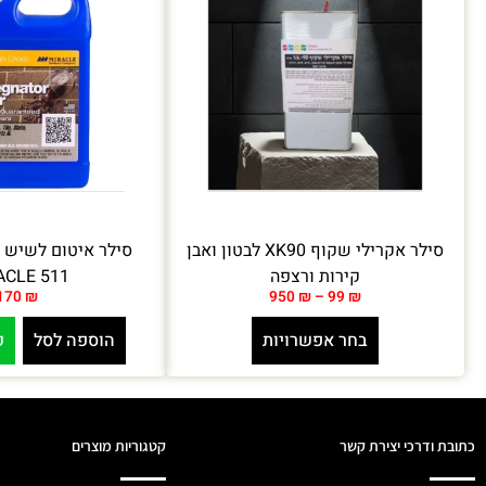
סילר אקרילי שקוף XK90 לבטון ואבן
סילר איטום לשיש ק
קירות ורצפה
ACLE 511
170
₪
950
₪
–
99
₪
בחר אפשרויות
הוספה לסל
ק
כתובת ודרכי יצירת קשר
קטגוריות מוצרים