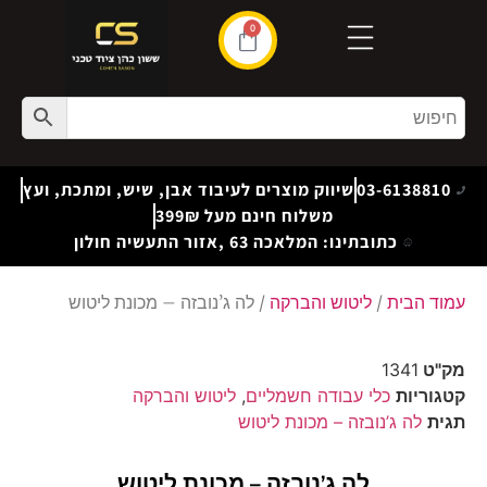
0
03-6138810
שיווק מוצרים לעיבוד אבן, שיש, ומתכת, ועץ
משלוח חינם מעל 399₪
כתובתינו: המלאכה 63 ,אזור התעשיה חולון
עמוד הבית
/
ליטוש והברקה
/ לה ג’נובזה – מכונת ליטוש
מק"ט
1341
קטגוריות
כלי עבודה חשמליים
,
ליטוש והברקה
תגית
לה ג’נובזה – מכונת ליטוש
לה ג’נובזה – מכונת ליטוש