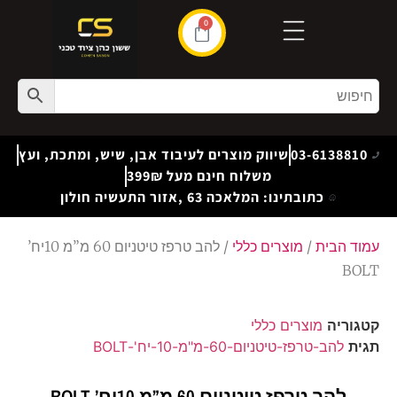
0
03-6138810
שיווק מוצרים לעיבוד אבן, שיש, ומתכת, ועץ
משלוח חינם מעל 399₪
כתובתינו: המלאכה 63 ,אזור התעשיה חולון
עמוד הבית
/
מוצרים כללי
/ להב טרפז טיטניום 60 מ”מ 10יח’
BOLT
קטגוריה
מוצרים כללי
תגית
להב-טרפז-טיטניום-60-מ"מ-10-יח'-BOLT
להב טרפז טיטניום 60 מ”מ 10יח’ BOLT