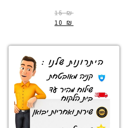
15
₪
10
₪