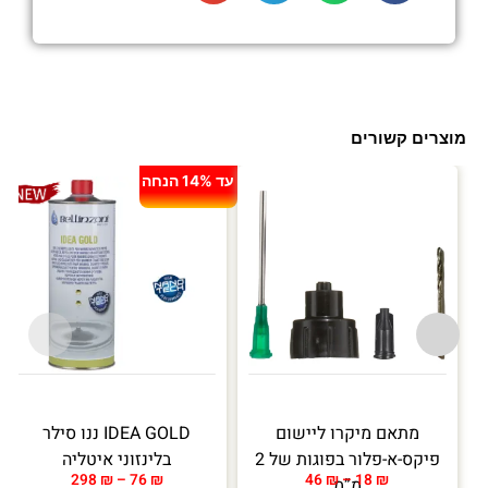
מוצרים קשורים
עד 14% הנחה
מתאם מיקרו ליישום
IDEA GOLD ננו סילר
פיקס-א-פלור בפוגות של 2
בלינזוני איטליה
298
₪
–
76
₪
46
₪
–
18
₪
מ”מ