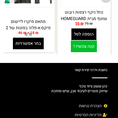
נוזל ניקוי רצפות רובוט
שוטף מבית HOMEGUARD
מתאם מיקרו ליישום
55
₪
75
₪
פיקס-א-פלור בפוגות של 2
46
₪
–
18
₪
הוספה לסל
מ”מ
בחר אפשרויות
קנה עכשיו !
כתובת ודרכי יצירת קשר
כהן ששון ציוד טכני
שיווק מוצרים לעיבוד אבן, שיש ומתכת
הצהרת נגישות
מדיניות הפרטיות