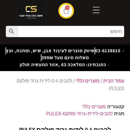
0
03-6138810
שיווק מוצרים לעיבוד אבן, שיש, ומתכת, ועץ
משלוח חינם מעל 399₪
כתובתינו: המלאכה 63 ,אזור התעשיה חולון
עמוד הבית
/
מוצרים כללי
/ להבים 0.4 לידית גרוד פולקס
PULEX
קטגוריה
מוצרים כללי
תגית
להבים-לידית-גרוד-פולקס-PULEX
להבים 0.4 לידית גרוד פולקס PULEX