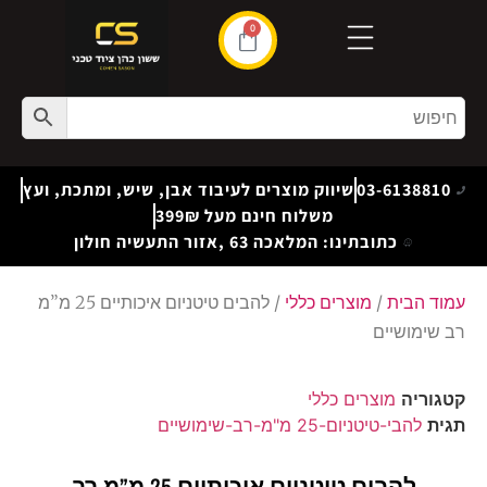
0
03-6138810
שיווק מוצרים לעיבוד אבן, שיש, ומתכת, ועץ
משלוח חינם מעל 399₪
כתובתינו: המלאכה 63 ,אזור התעשיה חולון
עמוד הבית
/
מוצרים כללי
/ להבים טיטניום איכותיים 25 מ”מ
רב שימושיים
קטגוריה
מוצרים כללי
תגית
להבי-טיטניום-25 מ"מ-רב-שימושיים
להבים טיטניום איכותיים 25 מ”מ רב