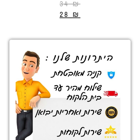
34
₪
28
₪