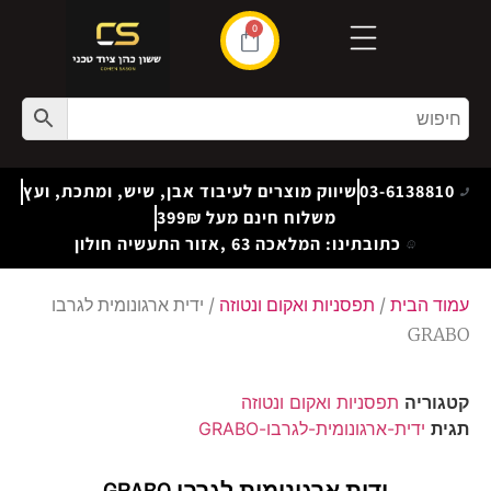
0
03-6138810
שיווק מוצרים לעיבוד אבן, שיש, ומתכת, ועץ
משלוח חינם מעל 399₪
כתובתינו: המלאכה 63 ,אזור התעשיה חולון
עמוד הבית
/
תפסניות ואקום ונטוזה
/ ידית ארגונומית לגרבו
GRABO
קטגוריה
תפסניות ואקום ונטוזה
תגית
ידית-ארגונומית-לגרבו-GRABO
ידית ארגונומית לגרבו GRABO