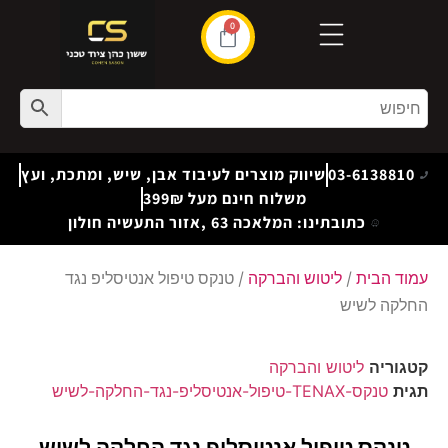
0
03-6138810
שיווק מוצרים לעיבוד אבן, שיש, ומתכת, ועץ
משלוח חינם מעל 399₪
כתובתינו: המלאכה 63 ,אזור התעשיה חולון
עמוד הבית
/
ליטוש והברקה
/ טנקס טיפול אנטיסליפ נגד
החלקה לשיש
קטגוריה
ליטוש והברקה
תגית
טנקס-TENAX-טיפול-אנטיסליפ-נגד-החלקה-לשיש
טנקס טיפול אנטיסליפ נגד החלקה לשיש