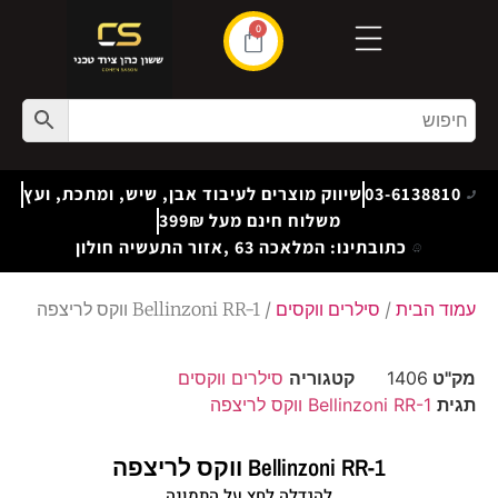
0
03-6138810
שיווק מוצרים לעיבוד אבן, שיש, ומתכת, ועץ
משלוח חינם מעל 399₪
כתובתינו: המלאכה 63 ,אזור התעשיה חולון
עמוד הבית
/
סילרים ווקסים
/ Bellinzoni RR-1 ווקס לריצפה
מק"ט
1406
קטגוריה
סילרים ווקסים
תגית
Bellinzoni RR-1 ווקס לריצפה
Bellinzoni RR-1 ווקס לריצפה
להגדלה לחץ על התמונה