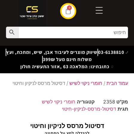
0
03-6138810
שיווק מוצרים לעיבוד אבן, שיש, ומתכת, ועץ
משלוח חינם מעל 399₪
כתובתינו: המלאכה 63 ,אזור התעשיה חולון
עמוד הבית
/
חומרי ניקוי לשיש
/ דסיטול מרסס לניקיון וחיטוי
מק"ט
2358
קטגוריה
חומרי ניקוי לשיש
תגית
דסיטול-מרסס-לניקיון-חיטוי
דסיטול מרסס לניקיון וחיטוי
להגדלה לחץ על התמונה