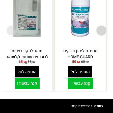
מסיר סיליקון ודבקים
חומר לניקוי רצפות
HOME GUARD
לרובוטים שוטפים/לשואב
65
₪
86
₪
50
₪
60
₪
שוטף
הוספה לסל
הוספה לסל
קנה עכשיו !
קנה עכשיו !
כתובת ודרכי יצירת קשר