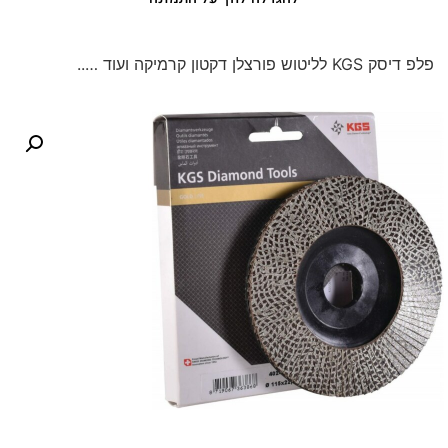
פלפ דיסק KGS לליטוש פורצלן דקטון קרמיקה ועוד …..