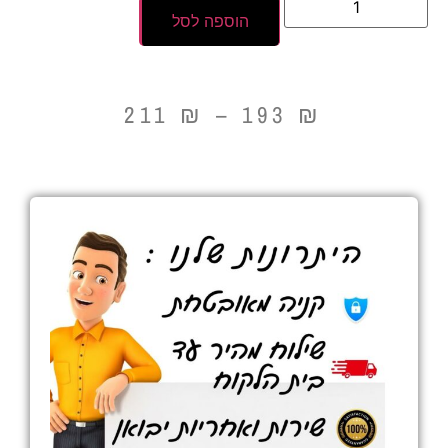
הוספה לסל
211
₪
–
193
₪