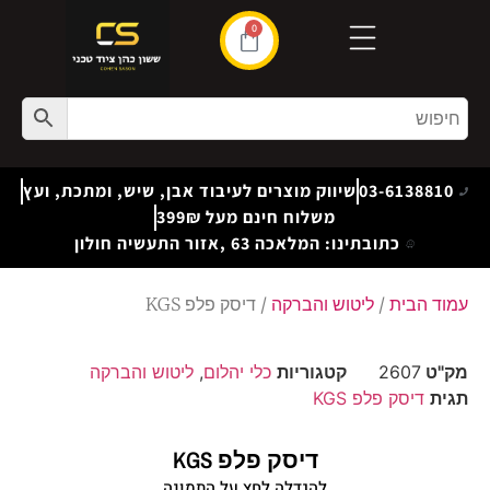
0
03-6138810
שיווק מוצרים לעיבוד אבן, שיש, ומתכת, ועץ
משלוח חינם מעל 399₪
כתובתינו: המלאכה 63 ,אזור התעשיה חולון
עמוד הבית
/
ליטוש והברקה
/ דיסק פלפ KGS
מק"ט
2607
קטגוריות
כלי יהלום
,
ליטוש והברקה
תגית
דיסק פלפ KGS
דיסק פלפ KGS
להגדלה לחץ על התמונה