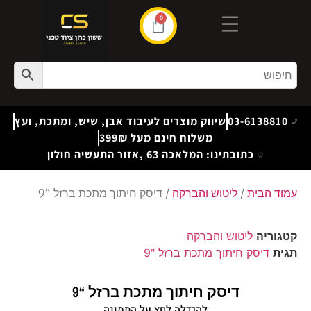
0
03-6138810
שיווק מוצרים לעיבוד אבן, שיש, ומתכת, ועץ
משלוח חינם מעל 399₪
כתובתינו: המלאכה 63 ,אזור התעשיה חולון
עמוד הבית
/
ליטוש והברקה
/ דיסק חיתוך מתכת ברזל “9
קטגוריה
ליטוש והברקה
תגית
דיסק חיתוך מתכת ברזל "9
דיסק חיתוך מתכת ברזל “9
להגדלה לחץ על התמונה