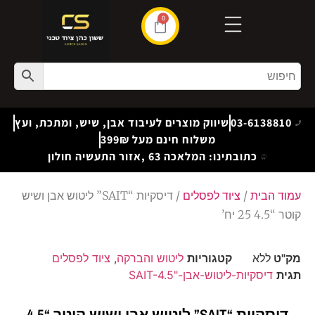
0
03-6138810
שיווק מוצרים לעיבוד אבן, שיש, ומתכת, ועץ
משלוח חינם מעל 399₪
כתובתינו: המלאכה 63 ,אזור התעשיה חולון
עמוד הבית
/
ציוד לפסלים
/ דיסקיות “SAIT” ליטוש אבן ושיש
קוטר “4.5 25 יח’
מק"ט
ללא
קטגוריות
ליטוש והברקה
,
ציוד לפסלים
תגית
דיסקיות-ליטוש-אבן-"SAIT-4.5
דיסקיות “SAIT” ליטוש אבן ושיש קוטר “4.5