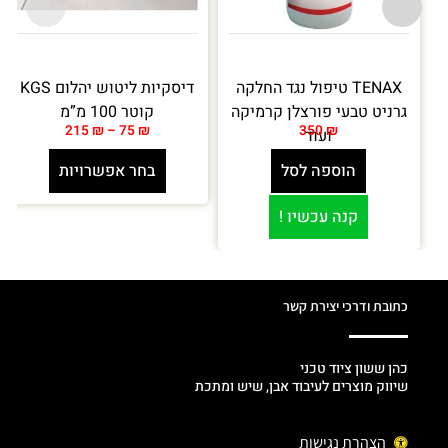
TENAX טיפול נגד החלקה
דיסקיות ליטוש יהלום KGS
גרניט טבעי פורצלן קרמיקה
קוטר 100 מ”מ
215
₪
–
75
₪
350
₪
ועוד
הוספה לסל
בחר אפשרויות
קנה עכשיו !
כתובת ודרכי יצירת קשר
כהן ששון ציוד טכני
שיווק מוצרים לעיבוד אבן, שיש ומתכת
הצהרת נגישות