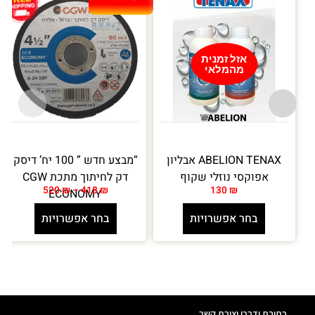
אזל זמנית
מהמלאי
ABELION TENAX אבליון
“מבצע חדש ” 100 יח’ דיסק
אפוקסי נוזלי שקוף
דק לחיתוך מתכת CGW
520
₪
–
418
₪
130
₪
ECONOMY
בחר אפשרויות
בחר אפשרויות
כתובת ודרכי יצירת קשר