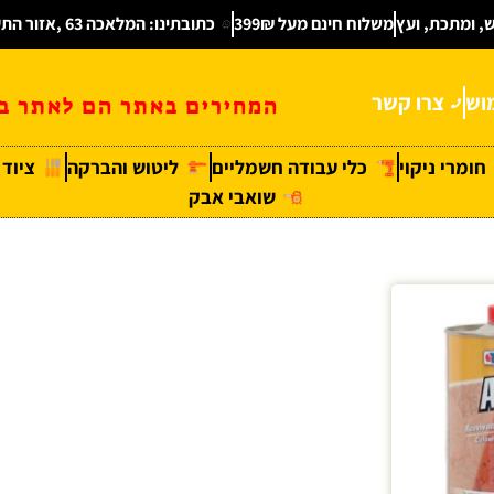
ש, ומתכת, ועץ
משלוח חינם מעל 399₪
כתובתינו: המלאכה 63 ,אזור התעשיה חולון
וש
צרו קשר
המחירים באתר הם לאתר בל
חומרי ניקוי
כלי עבודה חשמליים
ליטוש והברקה
ציוד
שואבי אבק