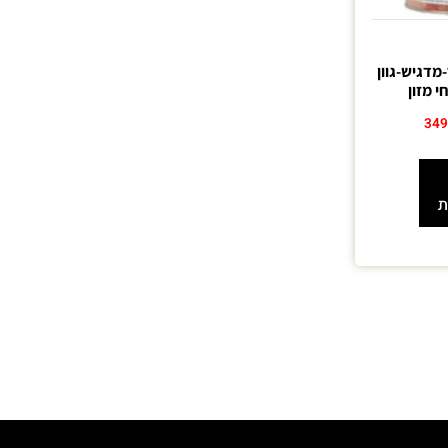
T-סילר-מדגיש-גוון
 מזון
34
ת