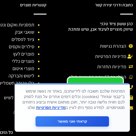
כתובת ודרכי יצירת קשר
קטגוריות מוצרים
כהן ששון ציוד טכני
תפסניות ואקום ונטו
שיווק מוצרים לעיבוד אבן, שיש ומתכת
שואבי אבק
ציוד לפסלים
הצהרת נגישות
סילרים ווקסים
מוצרים לעץ
מדיניות הפרטיות
מוצרים כללי
מדיניות החזרות
מוצרי איטום
ליטוש והברקה
המלאכה 63,אזור התעשיה חולון.
כלי עבודה חשמליים
יש לכם שאלה ?
טלפון: 03-6138810
כלי יהלום
יש לכם בעיה ?
הפרטיות שלכם חשובה לנו לידיעתכם, באתר זה נעשה שימוש
ב"קבצי עוגיות" (cookies) וכלים דומים אחרים על מנת לספק
חומרי ניקוי לשיש
פקס : 03-6138810
כתבו לנו
לכם חווית גלישה טובה יותר, תוכן מותאם אישית וביצוע ניתוחים
דבקים
אימייל :
sason.cohen26@gmail.com
סטטיסטיים. למידע נוסף ניתן לעיין ב
מדיניות הפרטיות
שלנו
בגדי עבודה
קראתי ואני מאשר
כל הזכויות שמורות 