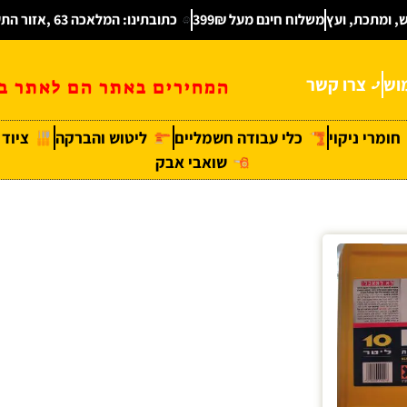
ש, ומתכת, ועץ
משלוח חינם מעל 399₪
כתובתינו: המלאכה 63 ,אזור התעשיה חולון
וש
צרו קשר
המחירים באתר הם לאתר בל
חומרי ניקוי
כלי עבודה חשמליים
ליטוש והברקה
ציוד
שואבי אבק