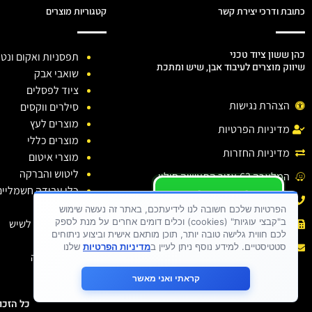
כתובת ודרכי יצירת קשר
קטגוריות מוצרים
כהן ששון ציוד טכני
תפסניות ואקום ונטו
שיווק מוצרים לעיבוד אבן, שיש ומתכת
שואבי אבק
ציוד לפסלים
הצהרת נגישות
סילרים ווקסים
מוצרים לעץ
מדיניות הפרטיות
מוצרים כללי
מדיניות החזרות
מוצרי איטום
ליטוש והברקה
המלאכה 63,אזור התעשיה חולון.
כלי עבודה חשמליים
יש לכם שאלה ?
טלפון: 03-6138810
כלי יהלום
יש לכם בעיה ?
הפרטיות שלכם חשובה לנו לידיעתכם, באתר זה נעשה שימוש
ב"קבצי עוגיות" (cookies) וכלים דומים אחרים על מנת לספק
חומרי ניקוי לשיש
פקס : 03-6138810
כתבו לנו
לכם חווית גלישה טובה יותר, תוכן מותאם אישית וביצוע ניתוחים
דבקים
אימייל :
sason.cohen26@gmail.com
סטטיסטיים. למידע נוסף ניתן לעיין ב
מדיניות הפרטיות
שלנו
בגדי עבודה
קראתי ואני מאשר
כל הזכויות שמורות 