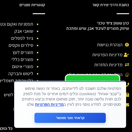
כתובת ודרכי יצירת קשר
קטגוריות מוצרים
כהן ששון ציוד טכני
תפסניות ואקום ונטו
שיווק מוצרים לעיבוד אבן, שיש ומתכת
שואבי אבק
ציוד לפסלים
הצהרת נגישות
סילרים ווקסים
מוצרים לעץ
מדיניות הפרטיות
מוצרים כללי
מדיניות החזרות
מוצרי איטום
ליטוש והברקה
המלאכה 63,אזור התעשיה חולון.
כלי עבודה חשמליים
יש לכם שאלה ?
טלפון: 03-6138810
כלי יהלום
יש לכם בעיה ?
הפרטיות שלכם חשובה לנו לידיעתכם, באתר זה נעשה שימוש
ב"קבצי עוגיות" (cookies) וכלים דומים אחרים על מנת לספק
חומרי ניקוי לשיש
פקס : 03-6138810
כתבו לנו
לכם חווית גלישה טובה יותר, תוכן מותאם אישית וביצוע ניתוחים
דבקים
אימייל :
sason.cohen26@gmail.com
סטטיסטיים. למידע נוסף ניתן לעיין ב
מדיניות הפרטיות
שלנו
בגדי עבודה
קראתי ואני מאשר
כל הזכויות שמורות 