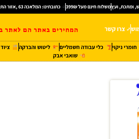
ש, ומתכת, ועץ
משלוח חינם מעל 399₪
כתובתינו: המלאכה 63 ,אזור התעשיה חולון
וש
צרו קשר
המחירים באתר הם לאתר בל
חומרי ניקוי
כלי עבודה חשמליים
ליטוש והברקה
ציוד
שואבי אבק