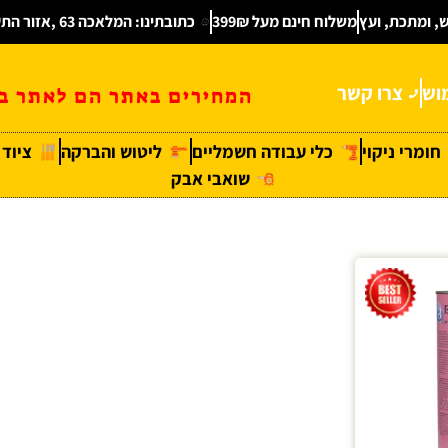
ש, ומתכת, ועץ
משלוח חינם מעל 399₪
כתובתינו: המלאכה 63 ,אזור התעשיה חולון
וש
צרו קשר
המחירים באתר הם לאתר בל
חומרי ניקוי
כלי עבודה חשמליים
ליטוש והברקה
ציוד
שואבי אבק