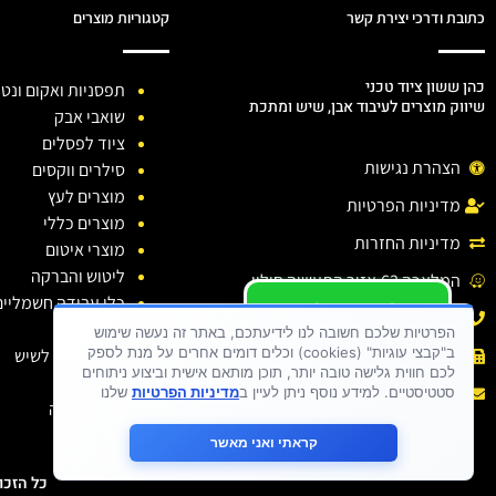
כתובת ודרכי יצירת קשר
קטגוריות מוצרים
כהן ששון ציוד טכני
תפסניות ואקום ונטו
שיווק מוצרים לעיבוד אבן, שיש ומתכת
שואבי אבק
ציוד לפסלים
הצהרת נגישות
סילרים ווקסים
מוצרים לעץ
מדיניות הפרטיות
מוצרים כללי
מדיניות החזרות
מוצרי איטום
ליטוש והברקה
המלאכה 63,אזור התעשיה חולון.
כלי עבודה חשמליים
יש לכם שאלה ?
טלפון: 03-6138810
כלי יהלום
יש לכם בעיה ?
הפרטיות שלכם חשובה לנו לידיעתכם, באתר זה נעשה שימוש
ב"קבצי עוגיות" (cookies) וכלים דומים אחרים על מנת לספק
חומרי ניקוי לשיש
פקס : 03-6138810
כתבו לנו
לכם חווית גלישה טובה יותר, תוכן מותאם אישית וביצוע ניתוחים
דבקים
אימייל :
sason.cohen26@gmail.com
סטטיסטיים. למידע נוסף ניתן לעיין ב
מדיניות הפרטיות
שלנו
בגדי עבודה
קראתי ואני מאשר
כל הזכויות שמורות 