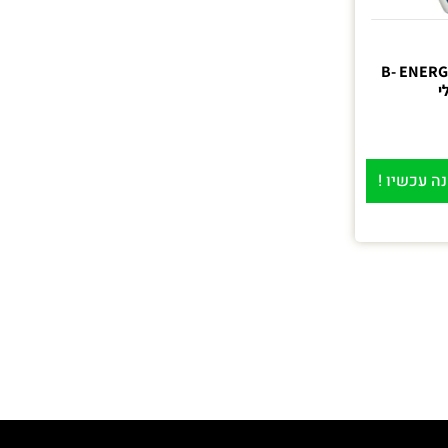
B- ENERGY 
י
ה עכשיו !