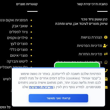
כתובת ודרכי יצירת קשר
קטגוריות מוצרים
כהן ששון ציוד טכני
תפסניות ואקום ונטו
שיווק מוצרים לעיבוד אבן, שיש ומתכת
שואבי אבק
ציוד לפסלים
הצהרת נגישות
סילרים ווקסים
מוצרים לעץ
מדיניות הפרטיות
מוצרים כללי
מדיניות החזרות
מוצרי איטום
ליטוש והברקה
המלאכה 63,אזור התעשיה חולון.
כלי עבודה חשמליים
יש לכם שאלה ?
טלפון: 03-6138810
כלי יהלום
יש לכם בעיה ?
הפרטיות שלכם חשובה לנו לידיעתכם, באתר זה נעשה שימוש
ב"קבצי עוגיות" (cookies) וכלים דומים אחרים על מנת לספק
חומרי ניקוי לשיש
פקס : 03-6138810
כתבו לנו
לכם חווית גלישה טובה יותר, תוכן מותאם אישית וביצוע ניתוחים
דבקים
אימייל :
sason.cohen26@gmail.com
סטטיסטיים. למידע נוסף ניתן לעיין ב
מדיניות הפרטיות
שלנו
בגדי עבודה
קראתי ואני מאשר
כל הזכויות שמורות 