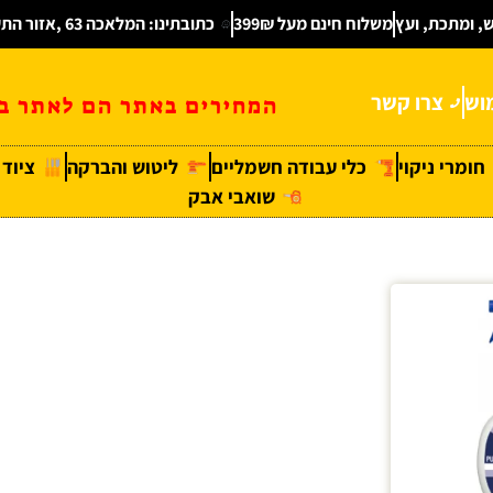
ש, ומתכת, ועץ
משלוח חינם מעל 399₪
כתובתינו: המלאכה 63 ,אזור התעשיה חולון
וש
צרו קשר
המחירים באתר הם לאתר בל
חומרי ניקוי
כלי עבודה חשמליים
ליטוש והברקה
ציוד
שואבי אבק