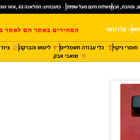
ש, ומתכת, ועץ
משלוח חינם מעל 399₪
כתובתינו: המלאכה 63 ,אזור התעשיה חולון
וש
צרו קשר
המחירים באתר הם לאתר בל
חומרי ניקוי
כלי עבודה חשמליים
ליטוש והברקה
ציוד
שואבי אבק