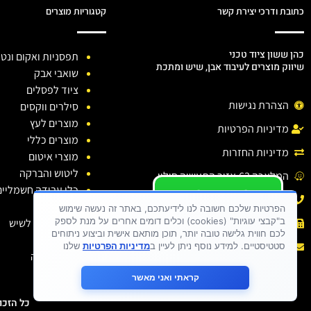
כתובת ודרכי יצירת קשר
קטגוריות מוצרים
כהן ששון ציוד טכני
תפסניות ואקום ונטו
שיווק מוצרים לעיבוד אבן, שיש ומתכת
שואבי אבק
ציוד לפסלים
הצהרת נגישות
סילרים ווקסים
מוצרים לעץ
מדיניות הפרטיות
מוצרים כללי
מדיניות החזרות
מוצרי איטום
ליטוש והברקה
המלאכה 63,אזור התעשיה חולון.
כלי עבודה חשמליים
יש לכם שאלה ?
טלפון: 03-6138810
כלי יהלום
יש לכם בעיה ?
הפרטיות שלכם חשובה לנו לידיעתכם, באתר זה נעשה שימוש
ב"קבצי עוגיות" (cookies) וכלים דומים אחרים על מנת לספק
חומרי ניקוי לשיש
פקס : 03-6138810
כתבו לנו
לכם חווית גלישה טובה יותר, תוכן מותאם אישית וביצוע ניתוחים
דבקים
אימייל :
sason.cohen26@gmail.com
סטטיסטיים. למידע נוסף ניתן לעיין ב
מדיניות הפרטיות
שלנו
בגדי עבודה
קראתי ואני מאשר
כל הזכויות שמורות 