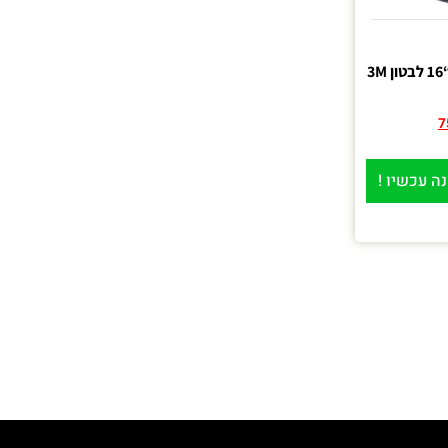
3
7
ה עכשיו !