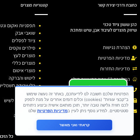
כתובת ודרכי יצירת קשר
קטגוריות מוצרים
כהן ששון ציוד טכני
תפסניות ואקום ונטו
שיווק מוצרים לעיבוד אבן, שיש ומתכת
שואבי אבק
ציוד לפסלים
הצהרת נגישות
סילרים ווקסים
מוצרים לעץ
מדיניות הפרטיות
מוצרים כללי
מדיניות החזרות
מוצרי איטום
ליטוש והברקה
המלאכה 63,אזור התעשיה חולון.
כלי עבודה חשמליים
יש לכם שאלה ?
טלפון: 03-6138810
כלי יהלום
יש לכם בעיה ?
הפרטיות שלכם חשובה לנו לידיעתכם, באתר זה נעשה שימוש
ב"קבצי עוגיות" (cookies) וכלים דומים אחרים על מנת לספק
חומרי ניקוי לשיש
פקס : 03-6138810
כתבו לנו
לכם חווית גלישה טובה יותר, תוכן מותאם אישית וביצוע ניתוחים
דבקים
אימייל :
sason.cohen26@gmail.com
סטטיסטיים. למידע נוסף ניתן לעיין ב
מדיניות הפרטיות
שלנו
בגדי עבודה
קראתי ואני מאשר
כל הזכויות שמורות 