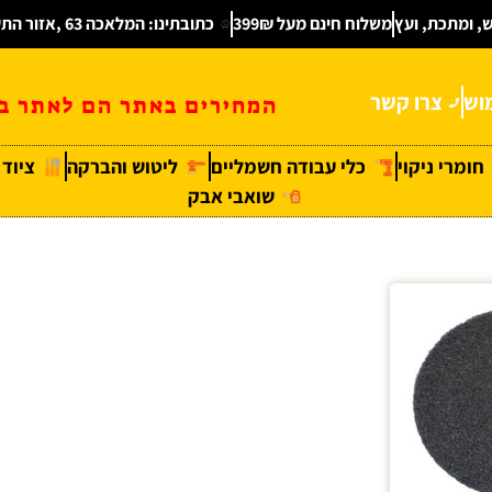
ש, ומתכת, ועץ
משלוח חינם מעל 399₪
כתובתינו: המלאכה 63 ,אזור התעשיה חולון
וש
צרו קשר
המחירים באתר הם לאתר בל
חומרי ניקוי
כלי עבודה חשמליים
ליטוש והברקה
ציוד
שואבי אבק