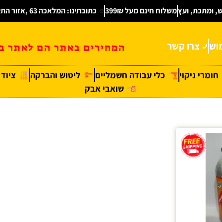
ש, ומתכת, ועץ
משלוח חינם מעל 399₪
כתובתינו: המלאכה 63 ,אזור התעשיה חולון
וש
צרו קשר
המחירים באתר הם לאתר בל
חומרי ניקוי
כלי עבודה חשמליים
ליטוש והברקה
ציוד
שואבי אבק