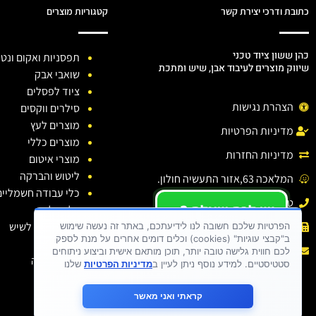
כתובת ודרכי יצירת קשר
קטגוריות מוצרים
כהן ששון ציוד טכני
תפסניות ואקום ונטו
שיווק מוצרים לעיבוד אבן, שיש ומתכת
שואבי אבק
ציוד לפסלים
הצהרת נגישות
סילרים ווקסים
מוצרים לעץ
מדיניות הפרטיות
מוצרים כללי
מדיניות החזרות
מוצרי איטום
ליטוש והברקה
המלאכה 63,אזור התעשיה חולון.
כלי עבודה חשמליים
טלפון: 03-6138810
יש לכם שאלה ?
כלי יהלום
יש לכם בעיה ?
חומרי ניקוי לשיש
פקס : 03-6138810
הפרטיות שלכם חשובה לנו לידיעתכם, באתר זה נעשה שימוש
ב"קבצי עוגיות" (cookies) וכלים דומים אחרים על מנת לספק
כתבו לנו
דבקים
אימייל :
sason.cohen26@gmail.com
לכם חווית גלישה טובה יותר, תוכן מותאם אישית וביצוע ניתוחים
בגדי עבודה
סטטיסטיים. למידע נוסף ניתן לעיין ב
מדיניות הפרטיות
שלנו
קראתי ואני מאשר