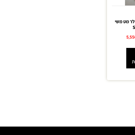
גארד 925 סילר מט משי
5,5
ת