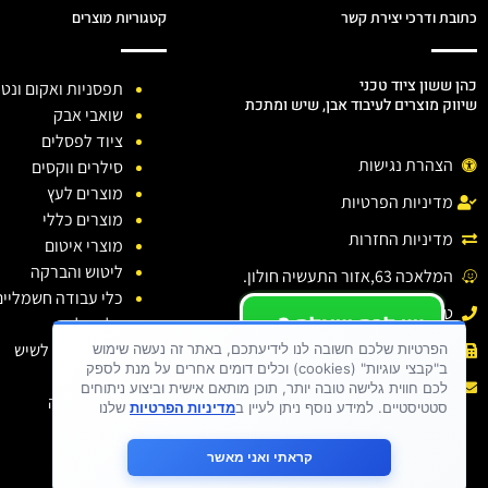
כתובת ודרכי יצירת קשר
קטגוריות מוצרים
כהן ששון ציוד טכני
תפסניות ואקום ונטו
שיווק מוצרים לעיבוד אבן, שיש ומתכת
שואבי אבק
ציוד לפסלים
הצהרת נגישות
סילרים ווקסים
מוצרים לעץ
מדיניות הפרטיות
מוצרים כללי
מדיניות החזרות
מוצרי איטום
ליטוש והברקה
המלאכה 63,אזור התעשיה חולון.
כלי עבודה חשמליים
טלפון: 03-6138810
יש לכם שאלה ?
כלי יהלום
יש לכם בעיה ?
חומרי ניקוי לשיש
פקס : 03-6138810
הפרטיות שלכם חשובה לנו לידיעתכם, באתר זה נעשה שימוש
ב"קבצי עוגיות" (cookies) וכלים דומים אחרים על מנת לספק
כתבו לנו
דבקים
אימייל :
sason.cohen26@gmail.com
לכם חווית גלישה טובה יותר, תוכן מותאם אישית וביצוע ניתוחים
בגדי עבודה
סטטיסטיים. למידע נוסף ניתן לעיין ב
מדיניות הפרטיות
שלנו
קראתי ואני מאשר