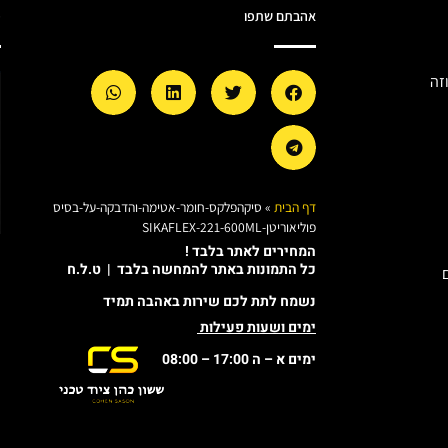
אהבתם שתפו
מ
זה
דף הבית
»
סיקהפלקס-חומר-אטימה-והדבקה-על-בסיס
פוליאוריטן-SIKAFLEX-221-600ML
המחירים לאתר בלבד !
כל התמונות באתר להמחשה בלבד | ט.ל.ח
נשמח לתת לכם שירות באהבה תמיד
ימים ושעות פעילות
ימים א – ה 17:00 – 08:00