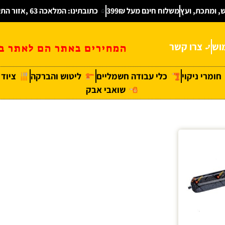
ש, ומתכת, ועץ
משלוח חינם מעל 399₪
כתובתינו: המלאכה 63 ,אזור התעשיה חולון
וש
צרו קשר
המחירים באתר הם לאתר בל
חומרי ניקוי
כלי עבודה חשמליים
ליטוש והברקה
ציוד
שואבי אבק