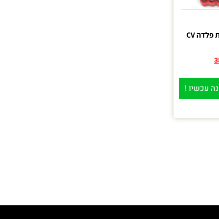
3
ה עכשיו !