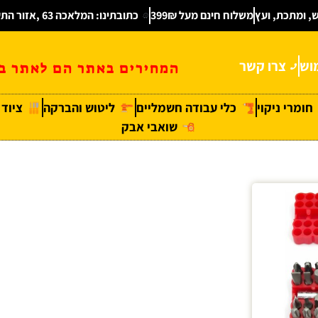
ש, ומתכת, ועץ
משלוח חינם מעל 399₪
כתובתינו: המלאכה 63 ,אזור התעשיה חולון
וש
צרו קשר
המחירים באתר הם לאתר בל
חומרי ניקוי
כלי עבודה חשמליים
ליטוש והברקה
ציוד
שואבי אבק