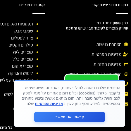
כתובת ודרכי יצירת קשר
קטגוריות מוצרים
כהן ששון ציוד טכני
תפסניות ואקום ונטו
שיווק מוצרים לעיבוד אבן, שיש ומתכת
שואבי אבק
ציוד לפסלים
הצהרת נגישות
סילרים ווקסים
מוצרים לעץ
מדיניות הפרטיות
מוצרים כללי
מדיניות החזרות
מוצרי איטום
ליטוש והברקה
המלאכה 63,אזור התעשיה חולון.
כלי עבודה חשמליים
יש לכם שאלה ?
טלפון: 03-6138810
כלי יהלום
יש לכם בעיה ?
הפרטיות שלכם חשובה לנו לידיעתכם, באתר זה נעשה שימוש
ב"קבצי עוגיות" (cookies) וכלים דומים אחרים על מנת לספק
חומרי ניקוי לשיש
פקס : 03-6138810
כתבו לנו
לכם חווית גלישה טובה יותר, תוכן מותאם אישית וביצוע ניתוחים
דבקים
אימייל :
sason.cohen26@gmail.com
סטטיסטיים. למידע נוסף ניתן לעיין ב
מדיניות הפרטיות
שלנו
בגדי עבודה
קראתי ואני מאשר
כל הזכויות שמורות 