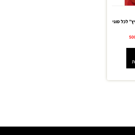
ץ” לכל סוגי
50
ת