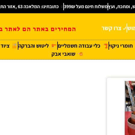
ש, ומתכת, ועץ
משלוח חינם מעל 399₪
כתובתינו: המלאכה 63 ,אזור התעשיה חולון
וש
צרו קשר
המחירים באתר הם לאתר בל
חומרי ניקוי
כלי עבודה חשמליים
ליטוש והברקה
ציוד
שואבי אבק