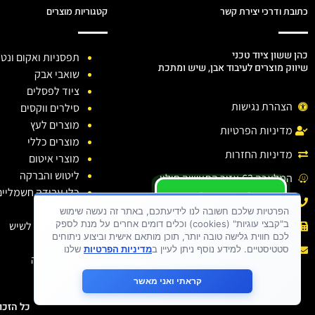
כתובת ודרכי יצירת קשר
קטגוריות מוצרים
כהן ששון ציוד טכני
תפסניות ואקום ונטו
שיווק מוצרים לעיבוד אבן, שיש ומתכת
שואבי אבק
ציוד לפסלים
הצהרת נגישות
סילרים ווקסים
מוצרים לעץ
מדיניות הפרטיות
מוצרים כללי
מדיניות החזרות
מוצרי איטום
ליטוש והברקה
המלאכה 63,אזור התעשיה חולון.
כלי עבודה חשמליים
יש לכם שאלה ?
טלפון: 03-6138810
כלי יהלום
יש לכם בעיה ?
הפרטיות שלכם חשובה לנו לידיעתכם, באתר זה נעשה שימוש
ב"קבצי עוגיות" (cookies) וכלים דומים אחרים על מנת לספק
חומרי ניקוי לשיש
פקס : 03-6138810
כתבו לנו
לכם חווית גלישה טובה יותר, תוכן מותאם אישית וביצוע ניתוחים
דבקים
אימייל :
sason.cohen26@gmail.com
סטטיסטיים. למידע נוסף ניתן לעיין ב
מדיניות הפרטיות
שלנו
בגדי עבודה
קראתי ואני מאשר
כל הזכויות שמורות 