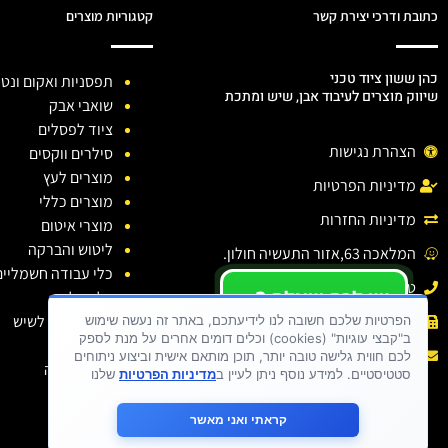
כתובת ודרכי יצירת קשר
קטגוריות מוצרים
כהן ששון ציוד טכני
תפסניות ואקום ונטו
שיווק מוצרים לעיבוד אבן, שיש ומתכת
שואבי אבק
ציוד לפסלים
הצהרת נגישות
סילרים ווקסים
מוצרים לעץ
מדיניות הפרטיות
מוצרים כללי
מדיניות החזרות
מוצרי איטום
ליטוש והברקה
המלאכה 63,אזור התעשיה חולון.
כלי עבודה חשמליים
טלפון: 03-6138810
יש לכם שאלה ?
כלי יהלום
יש לכם בעיה ?
חומרי ניקוי לשיש
פקס : 03-6138810
הפרטיות שלכם חשובה לנו לידיעתכם, באתר זה נעשה שימוש
ב"קבצי עוגיות" (cookies) וכלים דומים אחרים על מנת לספק
כתבו לנו
דבקים
אימייל :
sason.cohen26@gmail.com
לכם חווית גלישה טובה יותר, תוכן מותאם אישית וביצוע ניתוחים
בגדי עבודה
סטטיסטיים. למידע נוסף ניתן לעיין ב
מדיניות הפרטיות
שלנו
קראתי ואני מאשר