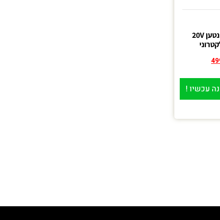
מפוח רב תכליתי נטען 20V
49
ה עכשיו !