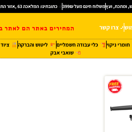
ש, ומתכת, ועץ
משלוח חינם מעל 399₪
כתובתינו: המלאכה 63 ,אזור התעשיה חולון
וש
צרו קשר
המחירים באתר הם לאתר בל
חומרי ניקוי
כלי עבודה חשמליים
ליטוש והברקה
ציוד
שואבי אבק